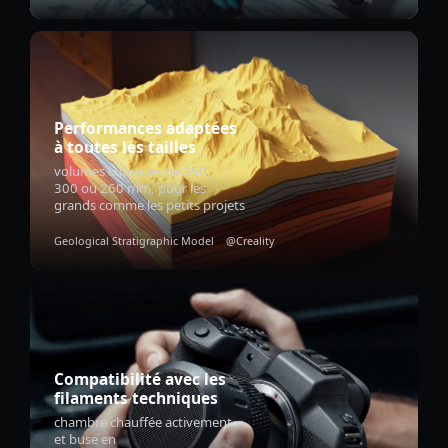
Performances adaptées
à toutes les tailles
volumes cubiques de 350,
300 ou 260 mm, pour les
grands comme les petits projets
Geological Stratigraphic Model @Creality
Compatibilité avec les
filaments techniques
chambre chauffée activement
et buse en