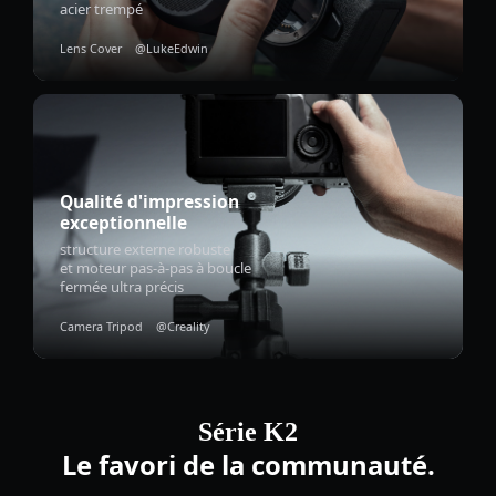
acier trempé
Lens Cover @LukeEdwin
Qualité d'impression
exceptionnelle
structure externe robuste
et
moteur pas-à-pas à boucle
fermée ultra précis
Camera Tripod @Creality
Série K2
Le favori de la communauté.