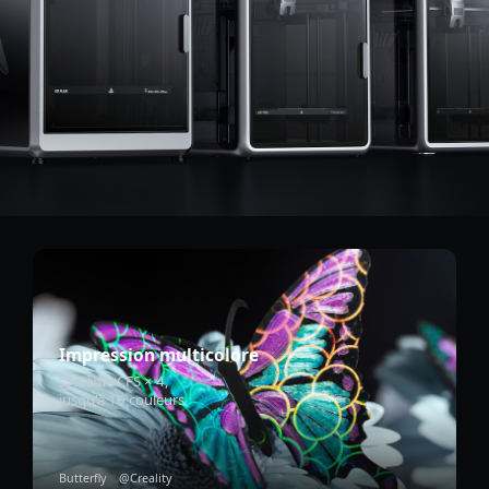
Impression multicolore
système CFS × 4,
jusqu'à 16 couleurs
Butterfly @Creality