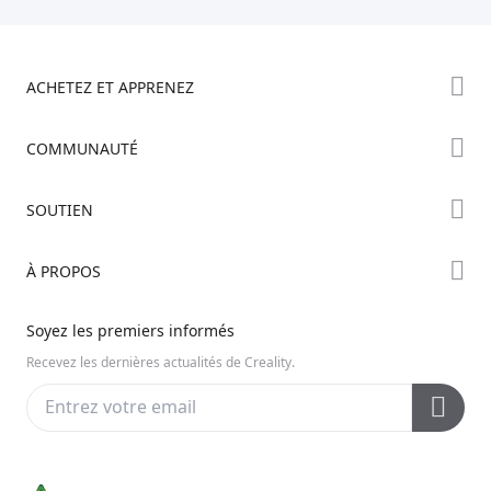
ACHETEZ ET APPRENEZ
Boutique
COMMUNAUTÉ
Où Acheter
Creality Cloud
SOUTIEN
Série Hi
Forum
Série Ender
Assistance Produit
À PROPOS
Discord
Série K2
Centre de Téléchargement
Reddit
À propos de nous
Soyez les premiers informés
Centre d’Aide
Open Source
Contactez-nous
Recevez les dernières actualités de Creality.
Centre Vidéo
Service Après-Vente
Wiki Officiel