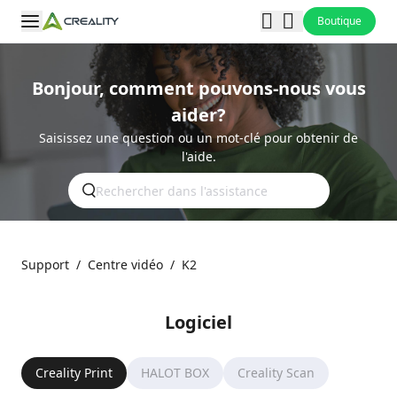
Boutique
Bonjour, comment pouvons-nous vous
aider?
Saisissez une question ou un mot-clé pour obtenir de
l'aide.
Support
/
Centre vidéo
/
K2
Logiciel
Creality Print
HALOT BOX
Creality Scan