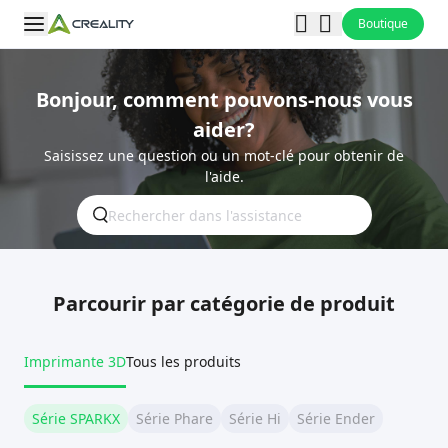
Boutique
Bonjour, comment pouvons-nous vous
aider?
Saisissez une question ou un mot-clé pour obtenir de
l'aide.
Parcourir par catégorie de produit
Imprimante 3D
Tous les produits
Série SPARKX
Série Phare
Série Hi
Série Ender