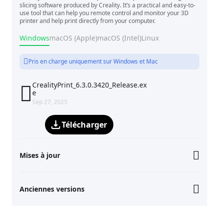
slicing software produced by Creality. It’s a practical and easy-to-
use tool that can help you remote control and monitor your 3D
printer and help print directly from your computer.
Windows
macOS (Apple)
macOS (Intel)
Linux
Pris en charge uniquement sur Windows et Mac
CrealityPrint_6.3.0.3420_Release.ex

e
Sep 27, 2025
Télécharger
Mises à jour
Anciennes versions