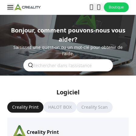
Boutique
Bonjour, comment pouvons-nous vous
aider?
Saisissez une question ou un mot-clé pour obtenir de
l'aide.
Logiciel
Creality Print
HALOT BOX
Creality Scan
Creality Print