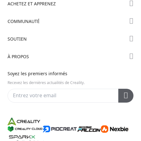
ACHETEZ ET APPRENEZ
Boutique
COMMUNAUTÉ
Où Acheter
Creality Cloud
SOUTIEN
Série Hi
Forum
Série Ender
Assistance Produit
À PROPOS
Discord
Série K2
Centre de Téléchargement
Reddit
À propos de nous
Soyez les premiers informés
Centre d’Aide
Open Source
Contactez-nous
Recevez les dernières actualités de Creality.
Centre Vidéo
Service Après-Vente
Wiki Officiel