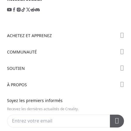
ACHETEZ ET APPRENEZ
Boutique
COMMUNAUTÉ
Où Acheter
Creality Cloud
SOUTIEN
Série Hi
Forum
Série Ender
Assistance Produit
À PROPOS
Discord
Série K2
Centre de Téléchargement
Reddit
À propos de nous
Soyez les premiers informés
Centre d’Aide
Open Source
Contactez-nous
Recevez les dernières actualités de Creality.
Centre Vidéo
Service Après-Vente