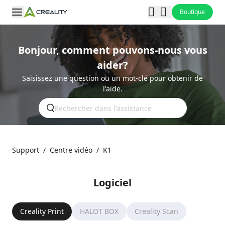
Boutique
Bonjour, comment pouvons-nous vous
aider?
Saisissez une question ou un mot-clé pour obtenir de
l'aide.
Support
/
Centre vidéo
/
K1
Logiciel
Creality Print
HALOT BOX
Creality Scan