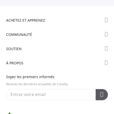
ACHETEZ ET APPRENEZ
Boutique
COMMUNAUTÉ
Où Acheter
Creality Cloud
SOUTIEN
Série Hi
Forum
Série Ender
Assistance Produit
À PROPOS
Discord
Série K2
Centre de Téléchargement
Reddit
À propos de nous
Soyez les premiers informés
Centre d’Aide
Open Source
Contactez-nous
Recevez les dernières actualités de Creality.
Centre Vidéo
Service Après-Vente
Wiki Officiel