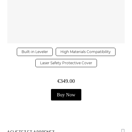
Built-in Leveler
High Materials Compatibility
Laser Safety Protective Cover
€349.00
Buy Now
ACHETEZ ET APPRENEZ