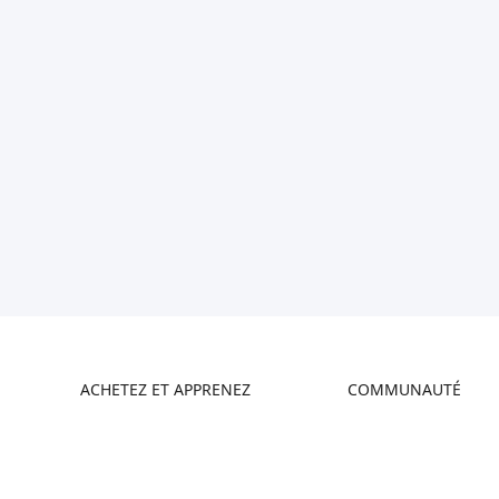
ACHETEZ ET APPRENEZ
COMMUNAUTÉ
Boutique
Creality Cloud
Où Acheter
Forum
Série Hi
Discord