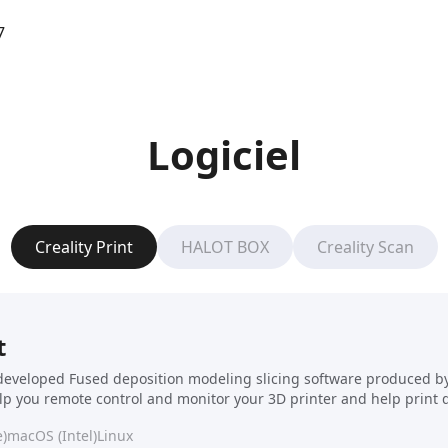
7
Logiciel
Creality Print
HALOT BOX
Creality Scan
t
f-developed Fused deposition modeling slicing software produced by C
elp you remote control and monitor your 3D printer and help print 
)
macOS (Intel)
Linux