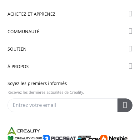
ACHETEZ ET APPRENEZ
Boutique
COMMUNAUTÉ
Où Acheter
Creality Cloud
SOUTIEN
Série Hi
Forum
Série Ender
Assistance Produit
À PROPOS
Discord
Série K2
Centre de Téléchargement
Reddit
À propos de nous
Soyez les premiers informés
Centre d’Aide
Open Source
Contactez-nous
Recevez les dernières actualités de Creality.
Centre Vidéo
Service Après-Vente
Wiki Officiel