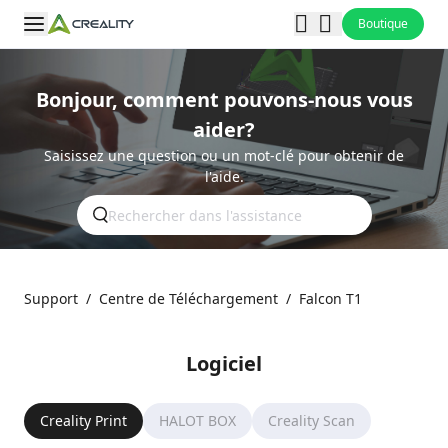
Boutique
Bonjour, comment pouvons-nous vous
aider?
Saisissez une question ou un mot-clé pour obtenir de
l'aide.
Support
/
Centre de Téléchargement
/
Falcon T1
Logiciel
Creality Print
HALOT BOX
Creality Scan