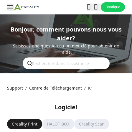
Boutique
Bonjour, comment pouvons-nous vous
aider?
Saisissez une question ou un mot-clé pour obtenir de
l'aide.
Support
/
Centre de Téléchargement
/
K1
Logiciel
Creality Print
HALOT BOX
Creality Scan