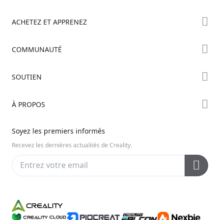
ACHETEZ ET APPRENEZ
Boutique
COMMUNAUTÉ
Où Acheter
Creality Cloud
SOUTIEN
Série Hi
Forum
Série Ender
Assistance Produit
À PROPOS
Discord
Série K2
Centre de Téléchargement
Reddit
À propos de nous
Soyez les premiers informés
Centre d’Aide
Open Source
Contactez-nous
Recevez les dernières actualités de Creality.
Centre Vidéo
Service Après-Vente
Wiki Officiel