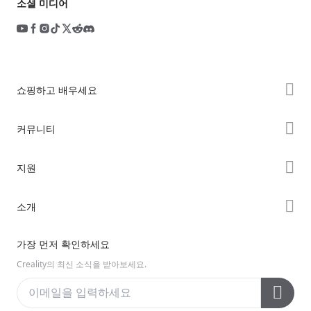
소셜 미디어
쇼핑하고 배우세요
K2 시리즈
커뮤니티
Hi 시리즈
Forum
지원
Ender 시리즈
Creality Cloud
제품 지원
소개
Discord
다운로드 센터
Reddit
회사 소개
가장 먼저 확인하세요
헬프 센터
오픈 소스
문의하기
Creality의 최신 소식을 받아보세요.
비디오 센터
애프터 서비스