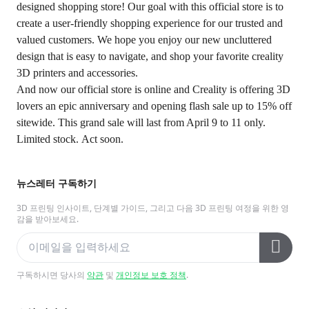
designed shopping store! Our goal with this official store is to
create a user-friendly shopping experience for our trusted and
valued customers. We hope you enjoy our new uncluttered
design that is easy to navigate, and shop your favorite creality
3D printers and accessories.
And now
our official store
is online and Creality is offering 3D
lovers an epic anniversary and opening flash sale up to 15% off
sitewide. This grand sale will last from April 9 to 11 only.
Limited stock.
Act soon
.
뉴스레터 구독하기
3D 프린팅 인사이트, 단계별 가이드, 그리고 다음 3D 프린팅 여정을 위한 영
감을 받아보세요.
구독하시면 당사의
약관
및
개인정보 보호 정책
.