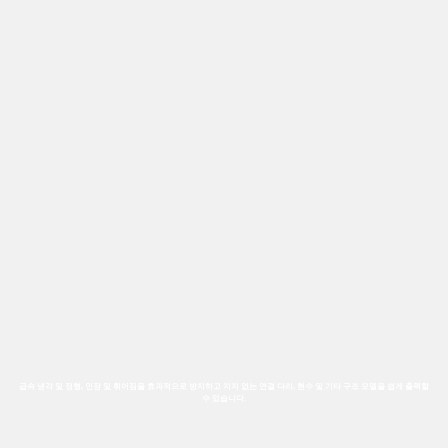
급속 냉각 및 정형, 인장 및 휘어짐을 효과적으로 방지하고 지지 없는 연결 다리, 현수 및 기타 구조 모델을 쉽게 출력할
수 있습니다.