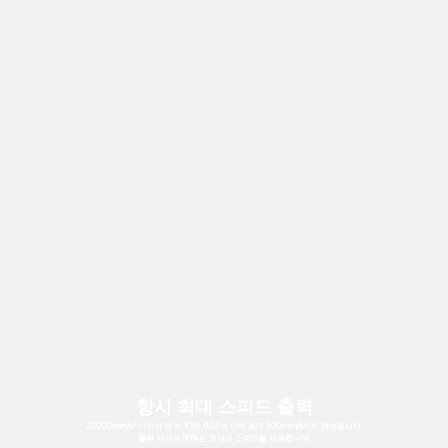
항시 최대 스피드 출력
20000mm/s² 가속의 경우, K1은 0.03초 만에 최대 600mm/s까지 완성됩니다.
출력 시간의 90%는 최상의 스피드를 제공합니다.