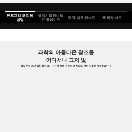
핸즈프리 오토 레
플렉시블 PEI 빌
원 탭 셀프 테스트
퀵 히팅 베드
벨링
드 플레이트
과학의 아름다운 창조물
어디서나 그저 빛
훤칠한 외모, 동일한 출력크기 기기에 비해 더 작은 몸통으로, 세팅이 훨씬 자유롭습니다.