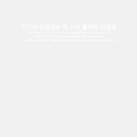
기기의 안정성은 즉 고속 출력의 안정성
K1의 프레임은 견고한 다이캐스트 알루미늄 합금 부품으로 제작되었습니다.
고정밀 CNC로 가공되어 편향되지 않고 높은 안정성을 보장합니다.
고속 상태에서는 연속으로 안정출력을 지원하며, 모델 품질의 일관성을 항시 보장드립니다.