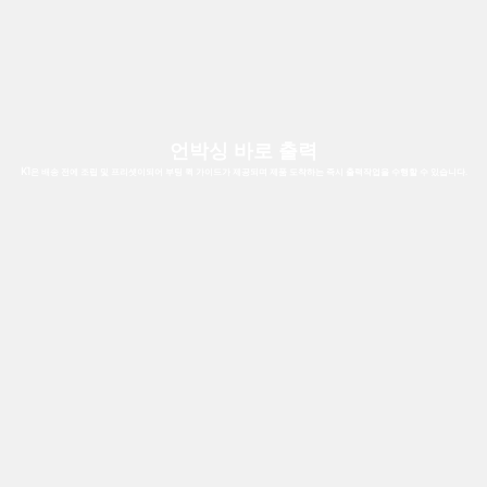
언박싱 바로 출력
K1은 배송 전에 조립 및 프리셋이되어 부팅 퀵 가이드가 제공되며 제품 도착하는 즉시 출력작업을 수행할 수 있습니다.