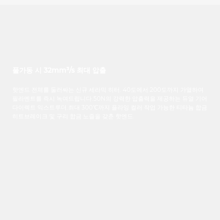
풀가동 시 32mm³/s 최대 압출
핫엔드 전체를 둘러싸는 신규 세라믹 히터. 40도에서 200도까지 가열하여
필라멘트를 즉시 녹여드립니다.50N의 강력한 압출력을 제공하는 듀얼 기어
다이렉트 익스트루더.최대 300℃까지 플라잉 컬러 작업 가능한 티타늄 합금
히트브레이크 및 구리 합금 노즐을 갖춘 핫엔드.