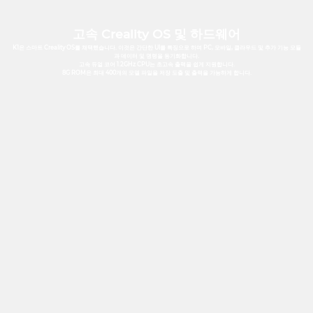
고속 Creality OS 및 하드웨어
K1은 스마트 Creality OS를 채택했습니다. 이것은 간단한 UI를 특징으로 하며 PC, 모바일, 클라우드 및 추가 기능 모듈
과 데이터 및 명령을 동기화합니다.
고속 듀얼 코어 1.2GHz CPU는 초고속 출력을 쉽게 지원합니다.
8G ROM은 최대 400개의 모델 파일을 저장 도출 및 출력을 가능하게 합니다.