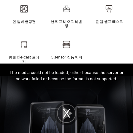
인 챔버 쿨링팬
핸즈 프리 오토 레벨
원 탭 셀프 테스트
링
통합 die-cast 프레
G sensor 진동 방지
임
This
is
a
The media could not be loaded, either because the server or
modal
window.
network failed or because the format is not supported.