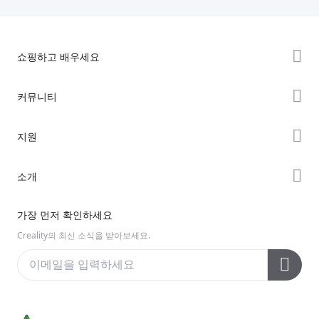
쇼핑하고 배우세요
K2 시리즈
커뮤니티
Hi 시리즈
Forum
지원
Ender 시리즈
Creality Cloud
제품 지원
소개
Discord
다운로드 센터
Reddit
회사 소개
가장 먼저 확인하세요
헬프 센터
오픈 소스
문의하기
Creality의 최신 소식을 받아보세요.
비디오 센터
애프터 서비스
Wiki