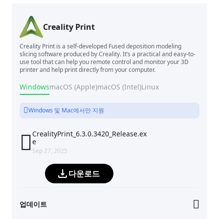
Creality Print
Creality Print is a self-developed Fused deposition modeling
slicing software produced by Creality. It’s a practical and easy-to-
use tool that can help you remote control and monitor your 3D
printer and help print directly from your computer.
Windows
macOS (Apple)
macOS (Intel)
Linux
Windows 및 Mac에서만 지원
CrealityPrint_6.3.0.3420_Release.ex

e
Sep 27, 2025
다운로드
업데이트