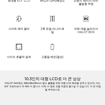
초대형 10.3'' LCD
8K(29.7μm)해상도
오렌지 '메이지 아치'
플립형 뚜껑
스마트 에어 필터
Z축 듀얼 리니어 레
자체 개발 슬라이서
일
HALOT BOX
사이즈 효율적 설계
고품질 레진(옵션)
10.3인치 대형 LCD로 더 큰 상상
HALOT-MAGE는 228x128x230mm 빌드 볼륨을 위한 대형 LCD 화면을 갖추고 있으며, 이는
8.9" 프린터보다 약 45% 더 큽니다. 이제, 더 많은 것을 마음껏 즐기실 수 있습니다. 더 큰 마법
을 부려보시죠.