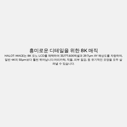
흥미로운 디테일을 위한 8K 매직
HALOT-MAGE는 8K 모노 LCD를 채택하여 33,177,600픽셀과 29.7μm XY 해상도를 자랑하며,
일반 4K의 50μm보다 훨씬 뛰어납니다.머리카락, 직물, 피부 질감, 등 유기적인 모양을 모두 살
려낼 수 있습니다.