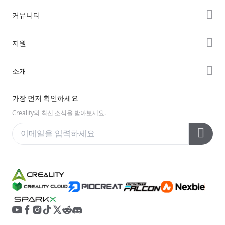
K2 시리즈
커뮤니티
Hi 시리즈
Forum
지원
Ender 시리즈
Creality Cloud
제품 지원
소개
Discord
다운로드 센터
Reddit
회사 소개
가장 먼저 확인하세요
헬프 센터
오픈 소스
문의하기
Creality의 최신 소식을 받아보세요.
비디오 센터
애프터 서비스
Wiki