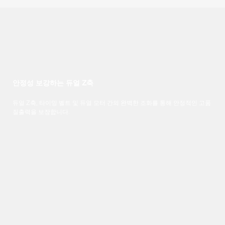
안정성 보강하는 듀얼 Z축
듀얼
Z
축, 타이밍
벨트
및
듀얼
모터
간의
완벽한
조화를
통해
안정적인
고품
질
출력을
보장합니다
.