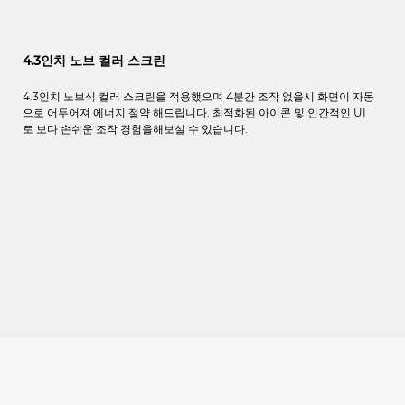
4.3인치 노브 컬러 스크린
4.3
인치
노브식 컬러
스크린을 적용했으며
4
분간
조작 없을시
화면이 자동
으로 어두어져
에너지
절약 해드립니다
.
최적화된 아이콘 및
인간적인
UI
로
보다 손쉬운 조작
경험을
해보실 수
있습니다
.