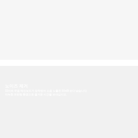
노이즈 제거
32비트 무음 메인보드가 장착된어 소음 노출은 50dB 보다 낮습니다.
아늑한 프린팅 환경으로 즐거운 시간을 보내십시오.