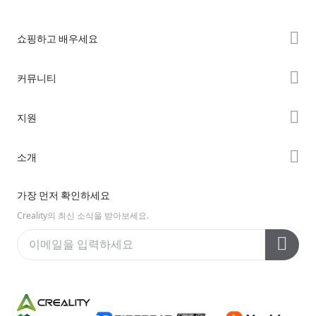
쇼핑하고 배우세요
K2 시리즈
커뮤니티
Hi 시리즈
Forum
지원
Ender 시리즈
Creality Cloud
제품 지원
소개
Discord
다운로드 센터
Reddit
회사 소개
가장 먼저 확인하세요
헬프 센터
오픈 소스
문의하기
Creality의 최신 소식을 받아보세요.
비디오 센터
애프터 서비스
Wiki