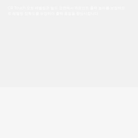
CR Touch
오토
레벨링은
빌드
표면에서
16
포인트
출력
높이를
보정하므
로
레벨링
정확도를
보장하여
출력
품질을
향상시킵니다
.