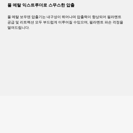
풀 메탈 익스트루더로 스무스한 압출
풀
메탈
보우덴
압출기는
내구성이
뛰어나며
압출력이 향상되어 필라멘트
공급 및
리트렉션 모두 부드럽게 이루어질 수
있으며
,
필라멘트 파손 걱정을
덜여드립니다
.