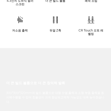
4.3인치 노브식 컬러
더 큰 빌드 볼륨
쾌속 조립
스크린
저소음 출력
듀얼 Z축
CR Touch 오토 레
벨링
더 큰 빌드 볼륨으로 더 큰 창의력 발휘
300*300*320mm
의
빌드
볼륨으로
대형
모델
출력과
소형
부품
출력을
동
시에
수행할
수
있어
효율성이
크게
향상되고
제작
가능성도
대폭 높아졌습니
다
.