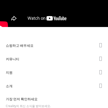
쇼핑하고 배우세요
K2 시리즈
커뮤니티
Hi 시리즈
Forum
지원
Ender 시리즈
Creality Cloud
제품 지원
소개
Discord
다운로드 센터
Reddit
회사 소개
가장 먼저 확인하세요
헬프 센터
오픈 소스
문의하기
Creality의 최신 소식을 받아보세요.