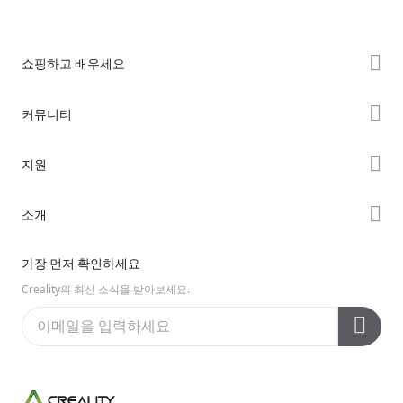
쇼핑하고 배우세요
K2 시리즈
커뮤니티
Hi 시리즈
Forum
지원
Ender 시리즈
Creality Cloud
제품 지원
소개
Discord
다운로드 센터
Reddit
회사 소개
가장 먼저 확인하세요
헬프 센터
오픈 소스
문의하기
Creality의 최신 소식을 받아보세요.
비디오 센터
애프터 서비스
Wiki