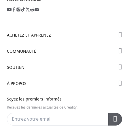
ACHETEZ ET APPRENEZ
Boutique
COMMUNAUTÉ
Où Acheter
Creality Cloud
SOUTIEN
Série Hi
Forum
Série Ender
Assistance Produit
À PROPOS
Discord
Série K2
Centre de Téléchargement
Reddit
À propos de nous
Soyez les premiers informés
Centre d’Aide
Open Source
Contactez-nous
Recevez les dernières actualités de Creality.
Centre Vidéo
Service Après-Vente