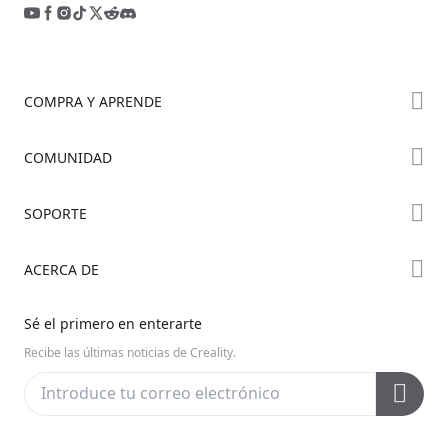
COMPRA Y APRENDE
Tienda
COMUNIDAD
Dónde Comprar
Foro
SOPORTE
Serie K2
Creality Cloud
Serie Hi
Soporte de Productos
ACERCA DE
Discord
Serie Ender
Centro de Descargas
Reddit
Sobre Nosotros
Sé el primero en enterarte
Centro de Ayuda
Código Abierto
Contáctanos
Recibe las últimas noticias de Creality.
Centro de Videos
Posventa
Wiki Oficial