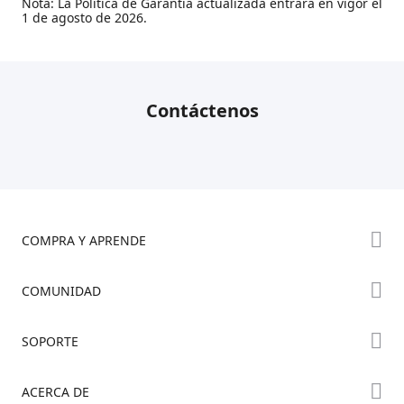
Nota:
La Política de Garantía actualizada entrará en vigor el
1 de agosto de 2026
.
Contáctenos
COMPRA Y APRENDE
Tienda
COMUNIDAD
Dónde Comprar
Foro
SOPORTE
Serie K2
Creality Cloud
Serie Hi
Soporte de Productos
ACERCA DE
Discord