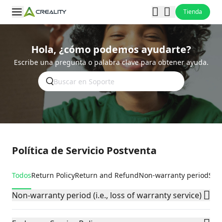
Tienda
Hola, ¿cómo podemos ayudarte?
Escribe una pregunta o palabra clave para obtener ayuda.
Política de Servicio Postventa
Todos
Return Policy
Return and Refund
Non-warranty period
Sol
Non-warranty period (i.e., loss of warranty service)