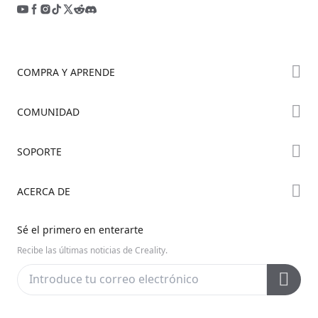
COMPRA Y APRENDE
Tienda
COMUNIDAD
Dónde Comprar
Foro
SOPORTE
Serie K2
Creality Cloud
Serie Hi
Soporte de Productos
ACERCA DE
Discord
Serie Ender
Centro de Descargas
Reddit
Sobre Nosotros
Sé el primero en enterarte
Centro de Ayuda
Código Abierto
Contáctanos
Recibe las últimas noticias de Creality.
Centro de Videos
Posventa
Wiki Oficial