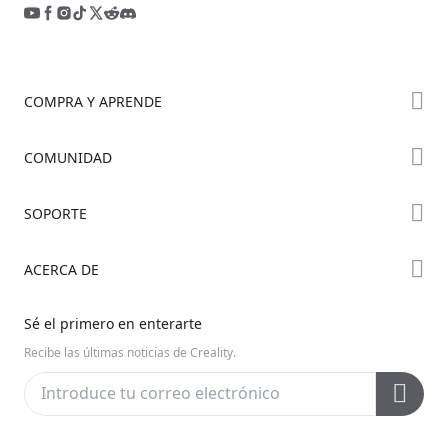
COMPRA Y APRENDE
Tienda
COMUNIDAD
Dónde Comprar
Foro
SOPORTE
Serie K2
Creality Cloud
Serie Hi
Soporte de Productos
ACERCA DE
Discord
Serie Ender
Centro de Descargas
Reddit
Sobre Nosotros
Sé el primero en enterarte
Centro de Ayuda
Código Abierto
Contáctanos
Recibe las últimas noticias de Creality.
Centro de Videos
Posventa
Wiki Oficial