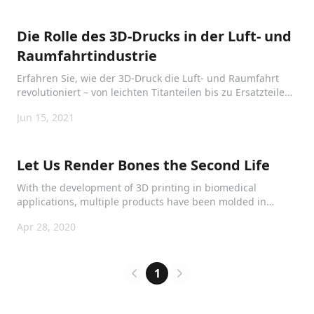
Niederlanden wurde am 30. April 202
Die Rolle des 3D-Drucks in der Luft- und
Raumfahrtindustrie
Erfahren Sie, wie der 3D-Druck die Luft- und Raumfahrt
revolutioniert – von leichten Titanteilen bis zu Ersatzteilen
und Triebwerkskomponenten on demand.
Jun 15, 2021
Let Us Render Bones the Second Life
With the development of 3D printing in biomedical
applications, multiple products have been molded in
specified subdivisions.
Apr 28, 2020
1