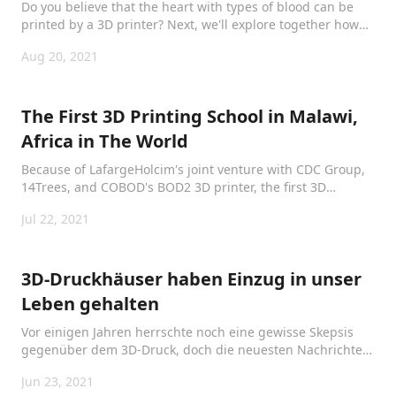
Do you believe that the heart with types of blood can be
printed by a 3D printer? Next, we'll explore together how
3D printed hearts are made.
Aug 20, 2021
The First 3D Printing School in Malawi,
Africa in The World
Because of LafargeHolcim's joint venture with CDC Group,
14Trees, and COBOD's BOD2 3D printer, the first 3D
printing school was printed in Malawi, Africa.
Jul 22, 2021
3D-Druckhäuser haben Einzug in unser
Leben gehalten
Vor einigen Jahren herrschte noch eine gewisse Skepsis
gegenüber dem 3D-Druck, doch die neuesten Nachrichten
zeigen, dass es sich tatsächlich um eine realisierbare
Jun 23, 2021
Technologie handelt. Das erste 3D-gedruckte Haus in den