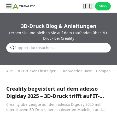
Shop
3D-Druck Blog & Anleitungen
Lernen Sie und bleiben Sie auf dem Laufenden über 3D-
Druck bei Creality
Alle
3D-Drucker Einsteigerhilfe
Knowledge Base
Company N
Creality begeistert auf dem adesso
Digiday 2025 – 3D-Druck trifft auf IT-
Innovation
Creality überzeugte auf dem adesso Digiday 2025 mit
interaktivem 3D-Druck, personalisierten Modellen und
attraktiven Preisen – ein Publikumsmagnet mit hohem