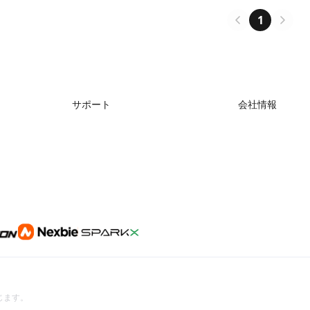
lands received the key on 30
assemble China's first space sta
conduct scient
1
サポート
会社情報
製品サポート
会社概要
ダウンロード
お問い合わせ
ヘルプ
ビデオ
アフターサービス
公式ウィキ
を禁じます。