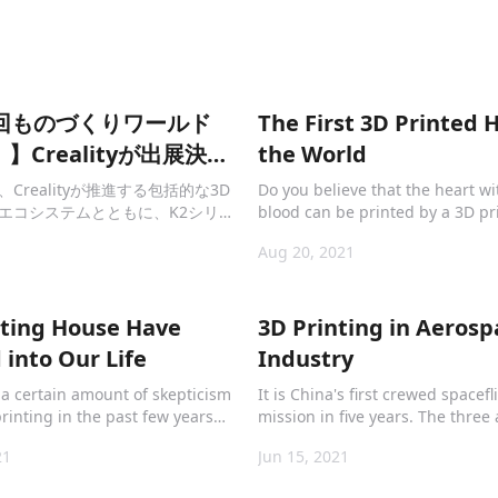
7回ものづくりワールド
The First 3D Printed H
】Crealityが出展決
the World
 Pro日本初公開！
Crealityが推進する包括的な3D
Do you believe that the heart wi
エコシステムとともに、K2シリー
blood can be printed by a 3D pr
種「K2 Pro」を日本で初披露いた
Next, we'll explore together ho
Aug 20, 2021
printed hearts are made.
nting House Have
3D Printing in Aerosp
into Our Life
Industry
a certain amount of skepticism
It is China's first crewed spacefl
rinting in the past few years
mission in five years. The three
test news shows that it is a kind
on board the Shenzhou-12 space
21
Jun 15, 2021
e technology actually. The
be Nie Haisheng, Liu Boming a
f the first 3D printed house in
Hongbo. They will go to space 