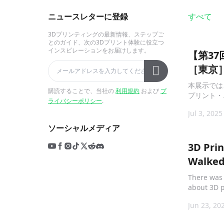
ニュースレターに登録
すべて
3Dプリンティングの最新情報、ステップご
とのガイド、次の3Dプリント体験に役立つ
インスピレーションをお届けします。
【第3
［東京］
定！K2
本展示では、
購読することで、当社の
利用規約
および
プ
プリント・
ライバシーポリシー
.
ズの最新機
Jul 3, 2025
します。
ソーシャルメディア
3D Pri
Walked 
There was 
about 3D p
ago, the la
Jun 23, 20
of feasibl
tenement o