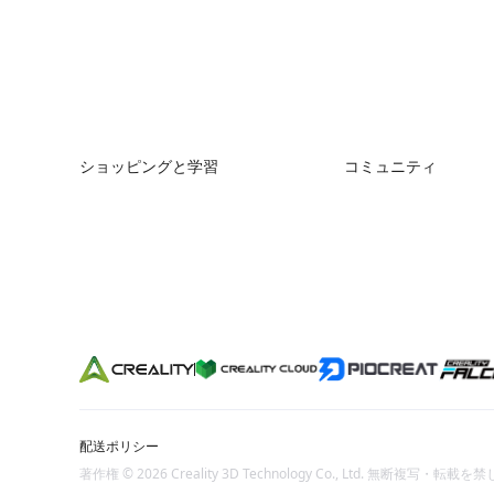
the Nether
Apr. 2021.
ショッピングと学習
コミュニティ
ストア
Forum
購入先
Creality Cloud
K2シリーズ
Discord
Hiシリーズ
Reddit
Enderシリーズ
オープンソース
配送ポリシー
著作権 © 2026 Creality 3D Technology Co., Ltd. 無断複写・転載