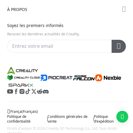
Série Ender
Assistance Produit
À PROPOS
Discord
Série K2
Centre de Téléchargement
Reddit
À propos de nous
Soyez les premiers informés
Centre d’Aide
Open Source
Contactez-nous
Recevez les dernières actualités de Creality.
Centre Vidéo
Service Après-Vente
Wiki Officiel
França
(
Français
)
Politique de
Conditions générales de
Politique
confidentialité
vente
d'expédition
Droits d'auteur © 2026 Creality 3D Technology Co., Ltd. Tous droits