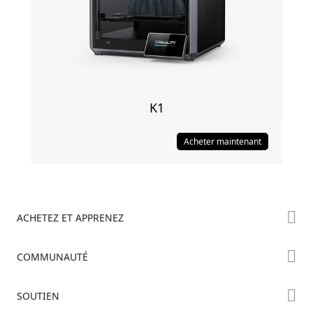
K1
Acheter maintenant
ACHETEZ ET APPRENEZ
Boutique
COMMUNAUTÉ
Où Acheter
Creality Cloud
SOUTIEN
Série Hi
Forum