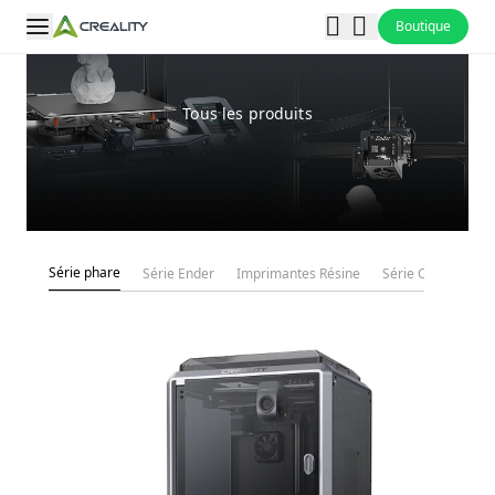
Boutique
Tous les produits
Série phare
Série Ender
Imprimantes Résine
Série CR