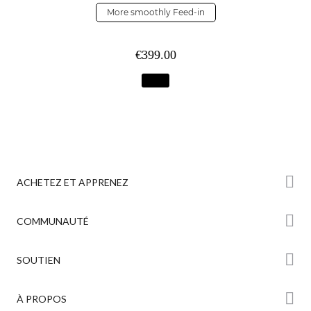
More smoothly Feed-in
€399.00
ACHETEZ ET APPRENEZ
Boutique
COMMUNAUTÉ
Où Acheter
Creality Cloud
SOUTIEN
Série Hi
Forum
Série Ender
Assistance Produit
À PROPOS
Discord
Série K2