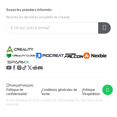
Centre de Téléchargement
Reddit
À propos de nous
Soyez les premiers informés
Centre d’Aide
Open Source
Contactez-nous
Recevez les dernières actualités de Creality.
Centre Vidéo
Service Après-Vente
Wiki Officiel
França
(
Français
)
Politique de
Conditions générales de
Politique
confidentialité
vente
d'expédition
Droits d'auteur © 2026 Creality 3D Technology Co., Ltd. Tous droits
réservés.