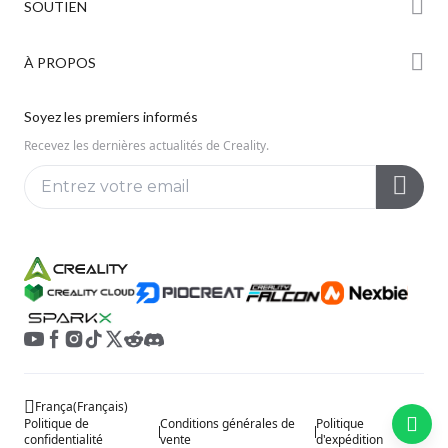
SOUTIEN
Série Hi
Forum
Série Ender
Assistance Produit
À PROPOS
Discord
Série K2
Centre de Téléchargement
Reddit
À propos de nous
Soyez les premiers informés
Centre d’Aide
Open Source
Contactez-nous
Recevez les dernières actualités de Creality.
Centre Vidéo
Service Après-Vente
Wiki Officiel
França
(
Français
)
Politique de
Conditions générales de
Politique
confidentialité
vente
d'expédition