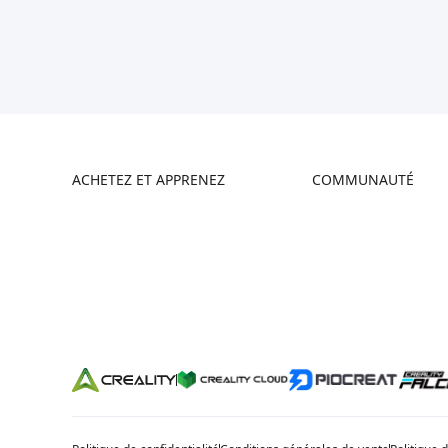
ACHETEZ ET APPRENEZ
COMMUNAUTÉ
Boutique
Creality Cloud
Où Acheter
Forum
Série Hi
Discord
Série Ender
Reddit
Série K2
Open Source