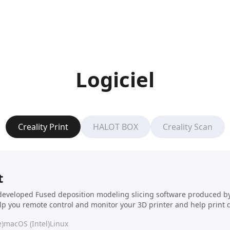
Logiciel
Creality Print
HALOT BOX
Creality Scan
t
f-developed Fused deposition modeling slicing software produced by C
elp you remote control and monitor your 3D printer and help print 
)
macOS (Intel)
Linux