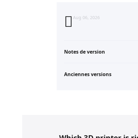
Aug 06, 2026
Notes de version
Anciennes versions
Which 3D printer is r