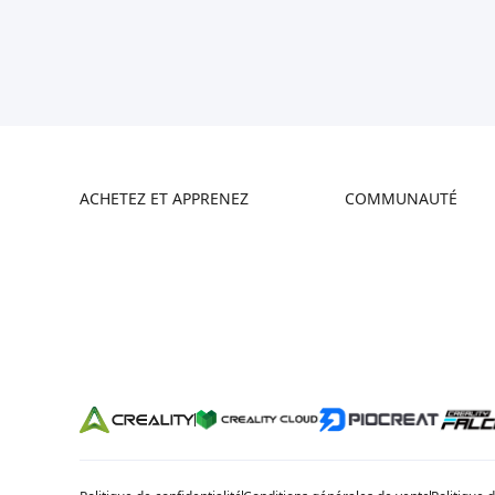
ACHETEZ ET APPRENEZ
COMMUNAUTÉ
Boutique
Creality Cloud
Où Acheter
Forum
Série Hi
Discord
Série Ender
Reddit
Série K2
Open Source