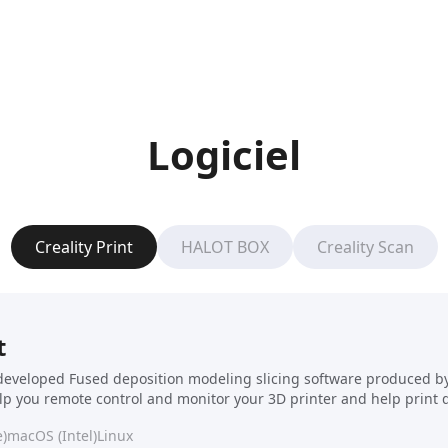
Logiciel
Creality Print
HALOT BOX
Creality Scan
t
f-developed Fused deposition modeling slicing software produced by C
elp you remote control and monitor your 3D printer and help print 
)
macOS (Intel)
Linux