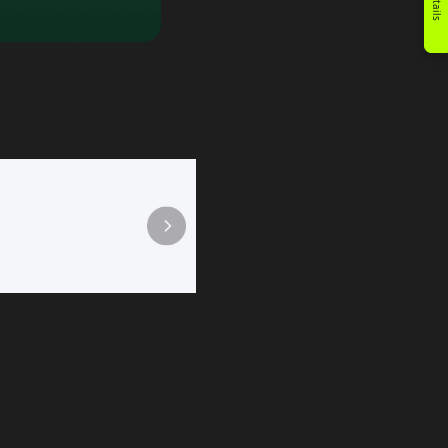
Détails
Jeu de football Sling Puck
Un jeu de table rapide et dynamique pour deux jo