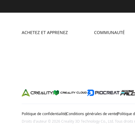
ACHETEZ ET APPRENEZ
COMMUNAUTÉ
Boutique
Creality Cloud
Où Acheter
Forum
Série Hi
Discord
Série Ender
Reddit
Série K2
Open Source
Politique de confidentialité
Conditions générales de vente
Politique 
Droits d'auteur © 2026 Creality 3D Technology Co., Ltd. Tous droits 