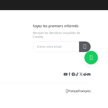
Soyez les premiers informés
Recevez les dernières actualités de
Creality.
França
(
Français
)