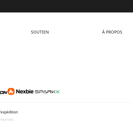
SOUTIEN
À PROPOS
Assistance Produit
À propos de nous
Centre de Téléchargement
Contactez-nous
Centre d’Aide
Centre Vidéo
Service Après-Vente
Wiki Officiel
d'expédition
réservés.