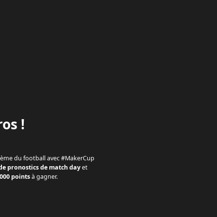
os !
 thème du football avec #MakerCup
 de pronostics de match day
et
000 points
à gagner.