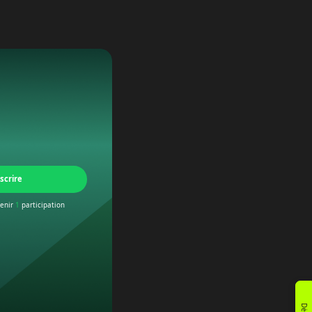
scrire
tenir
1
participation