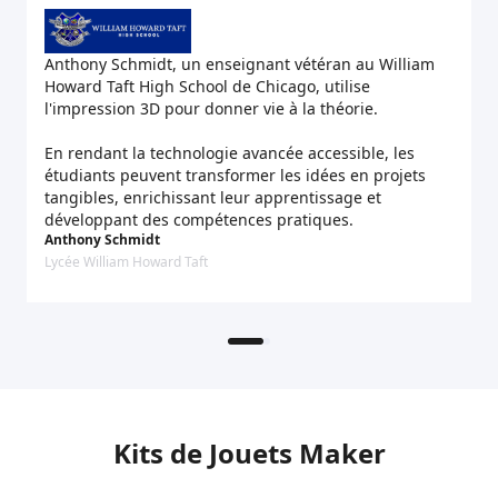
Anthony Schmidt, un enseignant vétéran au William
À
Howard Taft High School de Chicago, utilise
é
l'impression 3D pour donner vie à la théorie.
a
En rendant la technologie avancée accessible, les
A
étudiants peuvent transformer les idées en projets
C
tangibles, enrichissant leur apprentissage et
t
développant des compétences pratiques.
l
Anthony Schmidt
É
Lycée William Howard Taft
U
Kits de Jouets Maker