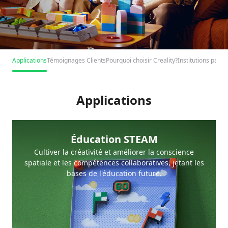
Applications
Témoignages Clients
Pourquoi choisir Creality?
Institutions parte
Autonomiser par
l'impression 3D.
Applications
Apporter une solution d'impression 3D
tout-en-un pour l'éducation.
Éducation STEAM
Remplir le formulaire
Cultiver la créativité et améliorer la conscience
spatiale et les compétences collaboratives, jetant les
bases de l'éducation future.