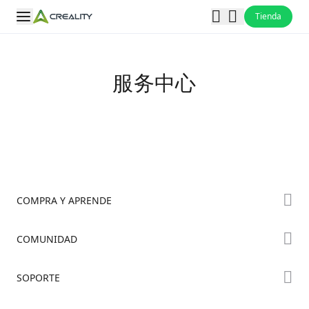
Tienda
服务中心
COMPRA Y APRENDE
Tienda
COMUNIDAD
Dónde Comprar
Foro
SOPORTE
Serie K2
Creality Cloud
Serie Hi
Soporte de Productos