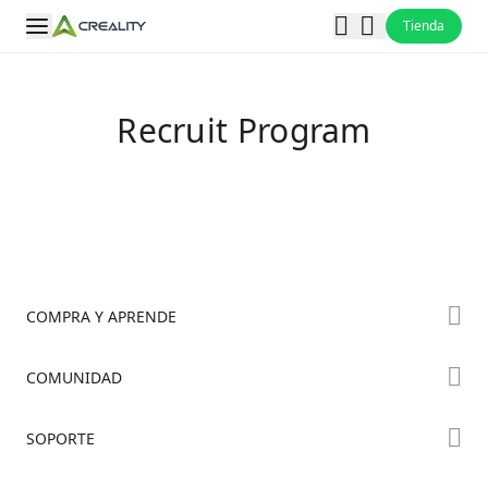
Tienda
Recruit Program
COMPRA Y APRENDE
Tienda
COMUNIDAD
Dónde Comprar
Foro
SOPORTE
Serie K2
Creality Cloud
Serie Hi
Soporte de Productos