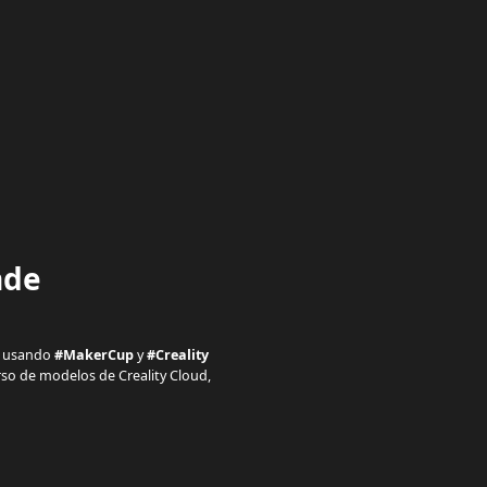
nde
ca usando
#MakerCup
y
#Creality
rso de modelos de Creality Cloud,