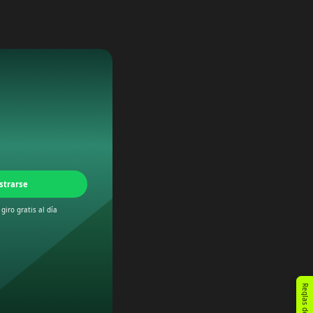
istrarse
giro gratis al día
Reglas del Evento