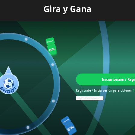
Gira y Gana
Iniciar sesión / Reg
Regístrate / Inicia sesión para obtener
1
Reglas
Mis premios