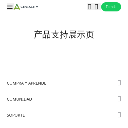
Tienda
产品支持展示页
COMPRA Y APRENDE
Tienda
COMUNIDAD
Dónde Comprar
Foro
SOPORTE
Serie K2
Creality Cloud
Serie Hi
Soporte de Productos