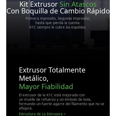
Kit Extrusor
Sin Atascos
Con Boquilla de Cambio Rápido
Primera mpresión, Segunda impresión,
hasta que pierda la cuenta.
K1C siempre le cubre las espaldas.
Extrusor Totalmente
Metálico,
Mayor Fiabilidad
El extrusor de la K1C está mejorado con
un muelle de refuerzo y un émbolo de bola,
formando un fuerte agarre del filamento que no se
aflojará.
Estructura de La Extrusora