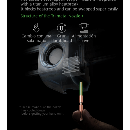
with a titanium alloy heatbreak.
It blocks heatcreep and can be swapped super easily.
Structure of the Tri-metal Nozzle
Cambio con una
Gran
Alimentación
sola mano
durabilidad
suave
Please make sure the nozzle
has cooled down
before getting your hand on it.