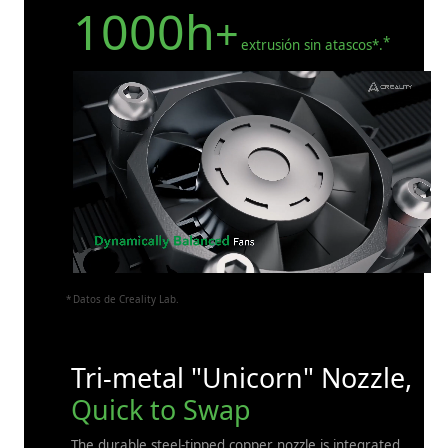
1000h
+
extrusión sin atascos*.
Datos de Creality Lab.
Tri-metal "Unicorn" Nozzle,
Quick to Swap
The durable steel-tipped copper nozzle is integrated