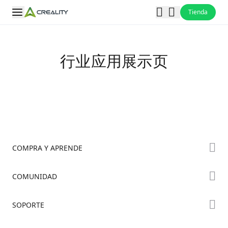
Tienda
行业应用展示页
COMPRA Y APRENDE
Tienda
COMUNIDAD
Dónde Comprar
Foro
SOPORTE
Serie K2
Creality Cloud
Serie Hi
Soporte de Productos