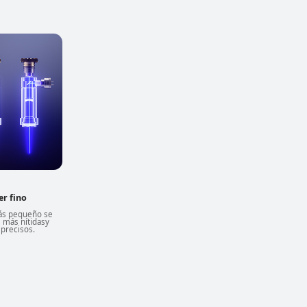
er fino
ás pequeño se
s más nítidas
y
 precisos.