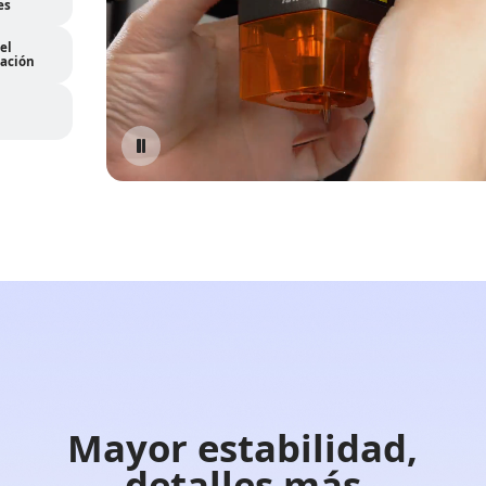
ales
el
cación
Mayor estabilidad,
detalles más