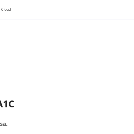
y Cloud
 A1C
sa.