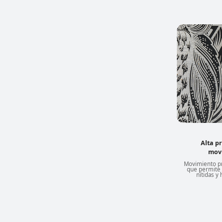
Alta pr
mov
Movimiento p
que permite 
nítidas 