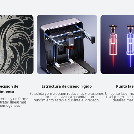
ecisión de
Estructura de diseño rígido
Punto lás
imiento
Su sólida construcción reduce las vibraciones
Un punto láser m
de forma eficaz
para garantizar un
traduce en línea
reciso y uniforme
rendimiento estable durante el grabado.
detalles más
trazar líneas
más
y homogéneas.