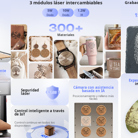
3 módulos láser intercambiables
Grabad
5W
10W
1.2W
1
Diodo
Diodo
IR
Materiales
ente
Exper
i
Cámara con asistencia
Seguridad
basada en IA
Class 1
láser
Posicionamiento y relleno más
fáciles
Control inteligente a través
de IoT
Control continuo en todos los