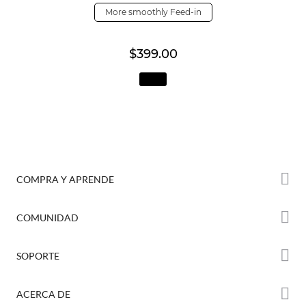
More smoothly Feed-in
$399.00
COMPRA Y APRENDE
Tienda
COMUNIDAD
Dónde Comprar
Foro
SOPORTE
Serie K2
Creality Cloud
Serie Hi
Soporte de Productos
ACERCA DE
Discord
Serie Ender