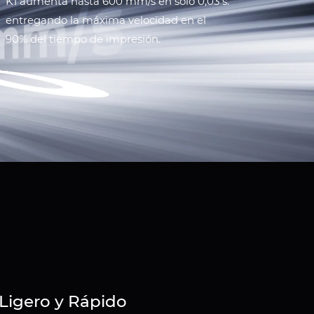
K1 aumenta hasta 600 mm/s en solo 0,03 s.
entregando la máxima velocidad en el
90% del tiempo de impresión.
Ligero y Rápido