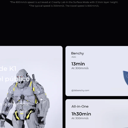
de K1
l público
la eficiencia;
a salida, lo que