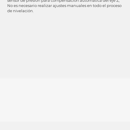
sensor de presión para compensación automática del eje Z,
No es necesario realizar ajustes manuales en todo el proceso
de nivelación.