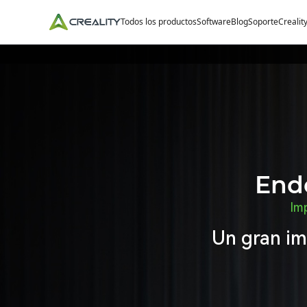
Todos los productos
Software
Blog
Soporte
Crealit
Ende
Im
Un gran im