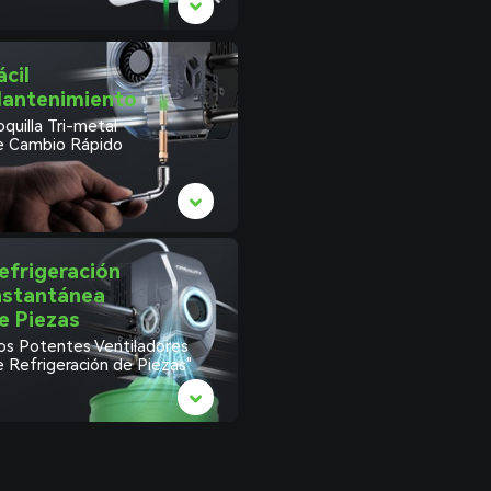
ácil
antenimiento
quilla Tri-metal
e Cambio Rápido
efrigeración
nstantánea
e Piezas
os Potentes Ventiladores
e Refrigeración de Piezas"