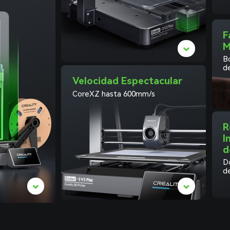
F
M
Bo
d
Velocidad Espectacular
CoreXZ hasta 600mm/s
R
I
d
D
d