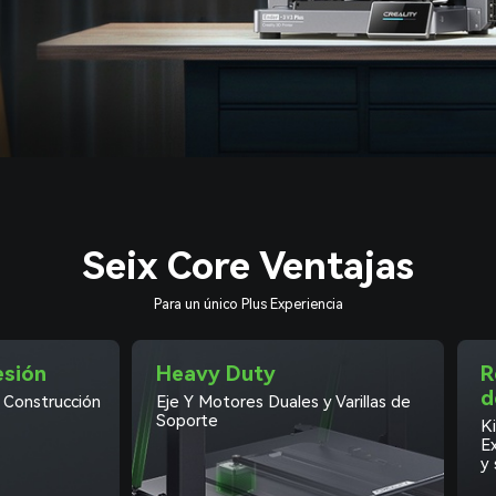
Seix Core Ventajas
Para un único Plus Experiencia
esión
Heavy Duty
R
d
Construcción
Eje Y Motores Duales y Varillas de
Soporte
K
Ex
y 