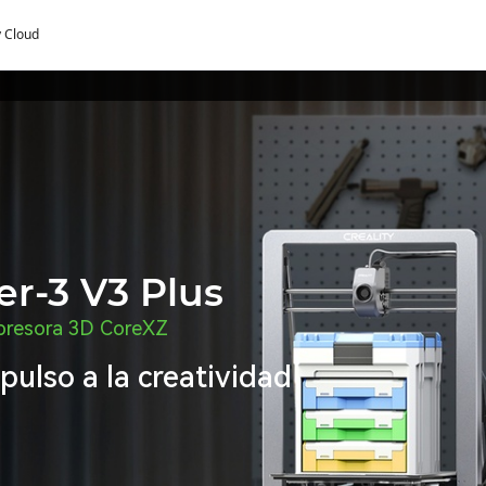
y Cloud
r-3 V3 Plus
presora 3D CoreXZ
pulso a la creatividad