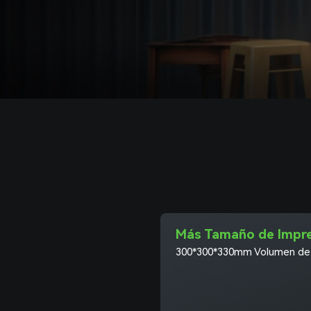
Más Tamaño de Impr
300*300*330mm Volumen de 