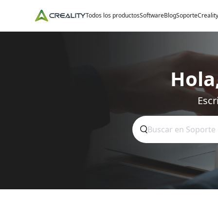
Todos los productos
Software
Blog
Soporte
Crealit
Hola
Escr