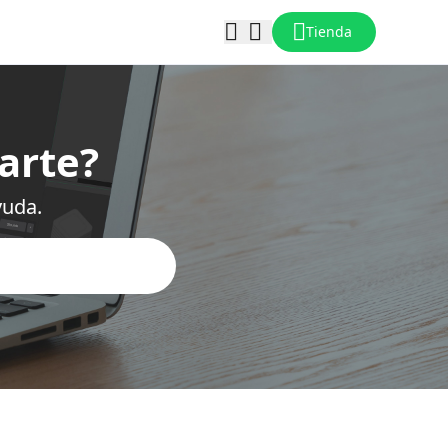
Tienda
arte?
yuda.