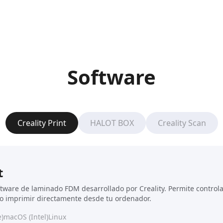
Software
Creality Print
HALOT BOX
Creality Scan
t
oftware de laminado FDM desarrollado por Creality. Permite control
o imprimir directamente desde tu ordenador.
)
macOS (Intel)
Linux