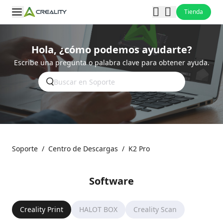
Tienda
Hola, ¿cómo podemos ayudarte?
Escribe una pregunta o palabra clave para obtener ayuda.
Soporte
/
Centro de Descargas
/
K2 Pro
Software
Creality Print
HALOT BOX
Creality Scan