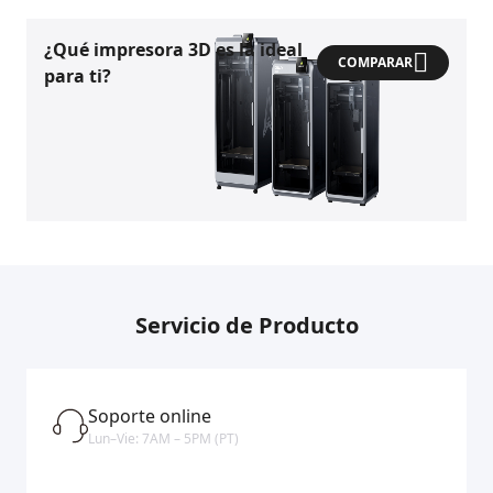
¿Qué impresora 3D es la ideal
COMPARAR
para ti?
Servicio de Producto
Soporte online
Lun–Vie: 7AM – 5PM (PT)