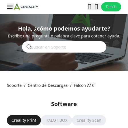
Tienda
Hola, ¿cómo podemos ayudarte?
Escribe una pregunta o palabra clave para obtener ayuda.
Soporte
/
Centro de Descargas
/
Falcon A1C
Software
Creality Print
HALOT BOX
Creality Scan