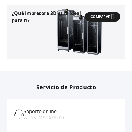
¿Qué impresora 3D es la ideal
COMPARAR
para ti?
Servicio de Producto
Soporte online
Lun–Vie: 7AM – 5PM (PT)