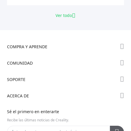
Ver todo
COMPRA Y APRENDE
Tienda
COMUNIDAD
Dónde Comprar
Foro
SOPORTE
Serie K2
Creality Cloud
Serie Hi
Soporte de Productos
ACERCA DE
Discord
Serie Ender
Centro de Descargas
Reddit
Sobre Nosotros
Sé el primero en enterarte
Centro de Ayuda
Código Abierto
Contáctanos
Recibe las últimas noticias de Creality.
Centro de Videos