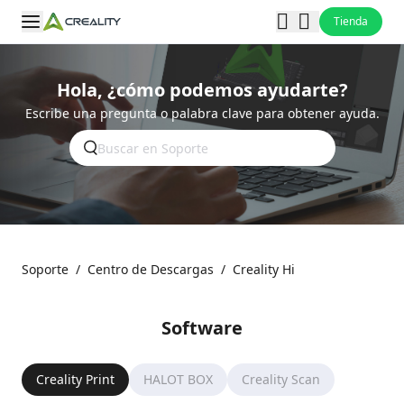
Tienda
Hola, ¿cómo podemos ayudarte?
Escribe una pregunta o palabra clave para obtener ayuda.
Soporte
/
Centro de Descargas
/
Creality Hi
Software
Creality Print
HALOT BOX
Creality Scan