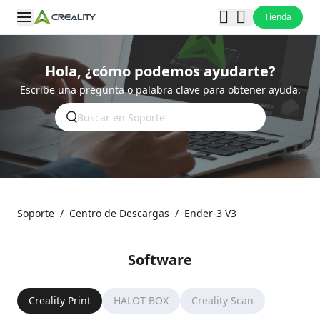
Tienda
Hola, ¿cómo podemos ayudarte?
Escribe una pregunta o palabra clave para obtener ayuda.
Soporte
/
Centro de Descargas
/
Ender-3 V3
Software
Creality Print
HALOT BOX
Creality Scan