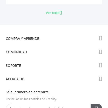
Ver todo
COMPRA Y APRENDE
Tienda
COMUNIDAD
Dónde Comprar
Foro
SOPORTE
Serie K2
Creality Cloud
Serie Hi
Soporte de Productos
ACERCA DE
Discord
Serie Ender
Centro de Descargas
Reddit
Sobre Nosotros
Sé el primero en enterarte
Centro de Ayuda
Código Abierto
Contáctanos
Recibe las últimas noticias de Creality.
Centro de Videos