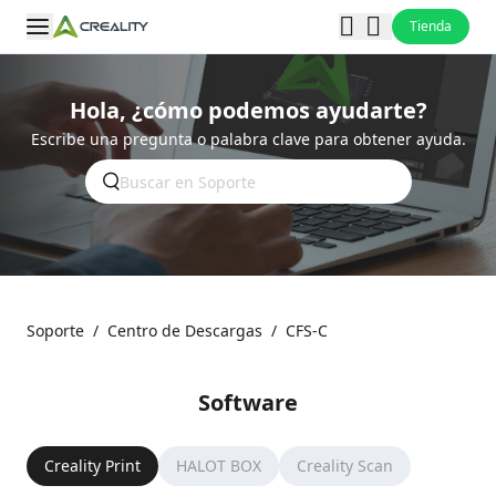
Tienda
Hola, ¿cómo podemos ayudarte?
Escribe una pregunta o palabra clave para obtener ayuda.
Soporte
/
Centro de Descargas
/
CFS-C
Software
Creality Print
HALOT BOX
Creality Scan