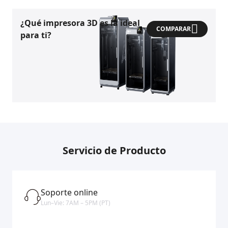
¿Qué impresora 3D es la ideal
COMPARAR
para ti?
Servicio de Producto
Soporte online
Lun–Vie: 7AM – 5PM (PT)