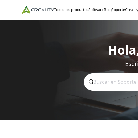
Todos los productos
Software
Blog
Soporte
Crealit
Hola
Escr