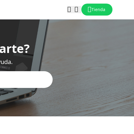
Tienda
arte?
yuda.