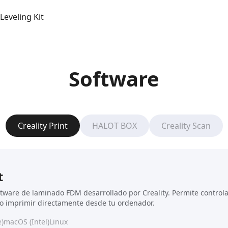
Leveling Kit
Software
Creality Print
HALOT BOX
Creality Scan
t
oftware de laminado FDM desarrollado por Creality. Permite control
o imprimir directamente desde tu ordenador.
)
macOS (Intel)
Linux