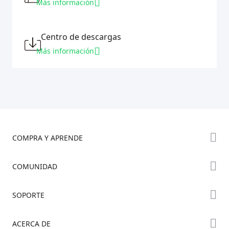
Más información
Centro de descargas
Más información
COMPRA Y APRENDE
Tienda
COMUNIDAD
Dónde Comprar
Foro
SOPORTE
Serie K2
Creality Cloud
Serie Hi
Soporte de Productos
ACERCA DE
Discord